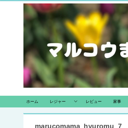
ホーム
レジャー
レビュー
家事
marucomama_hyuromu_7