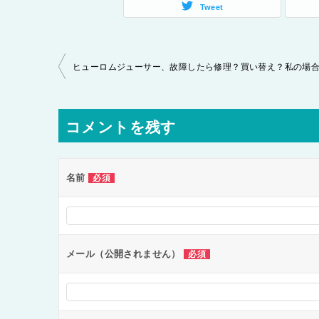
Tweet
投
稿
ナ
コメントを残す
ビ
ゲ
ー
名前
必須
シ
ョ
ン
メール（公開されません）
必須