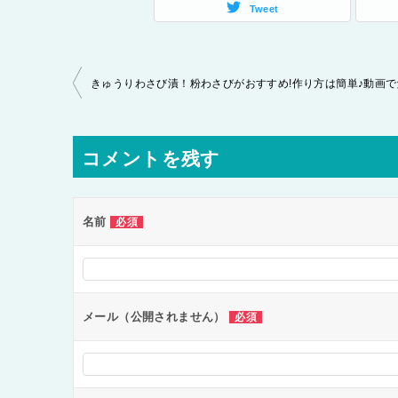
Tweet
投
きゅうりわさび漬！粉わさびがおすすめ!作り方は簡単♪動画で
稿
ナ
コメントを残す
ビ
ゲ
ー
名前
必須
シ
ョ
ン
メール（公開されません）
必須