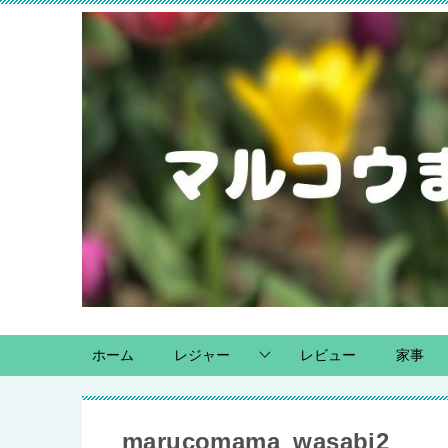
ホーム
レジャー
レビュー
家事
marucomama_wasabi2