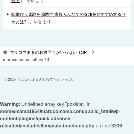
作る
に
今松
より
味噌作り体験を関西で!家族みんなでの参加をおすすめするワ
ケとは?
に
今松
より
マルコウままのお役立ちがいっぱい
TOP
marucomama_iphone14
© 2017 マルコウままのお役立ちがいっぱい
Warning
: Undefined array key "position" in
/home/mama1964/marucomama.com/public_html/wp-
content/plugins/quick-adsense-
reloaded/includes/template-functions.php
on line
3336