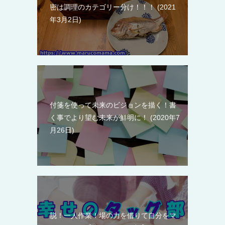
密は調理のカテゴリー分け！！！
2021
年3月2日
付箋を使って未来のビジョンを描く！書
く事でより望む未来が鮮明に！
2020年7
月26日
脱！一人作業！場の力を借りて自分をマ