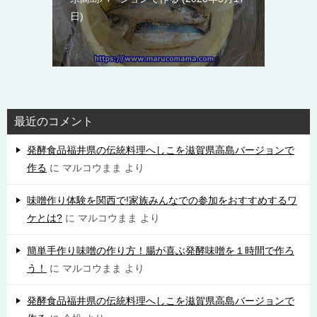
日
最近のコメント
発酵食品福井県の伝統料理へしこを滋賀県高島バージョンで
作る
に
マルコウまま
より
味噌作り体験を関西で!家族みんなでの参加をおすすめするワ
ケとは?
に
マルコウまま
より
簡単手作り味噌の作り方！腸が喜ぶ発酵味噌を１時間で作ろ
う！
に
マルコウまま
より
発酵食品福井県の伝統料理へしこを滋賀県高島バージョンで