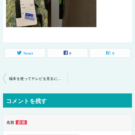
Tweet
0
0
投
端末を使ってテレビを見るには？iPhoneでテレビが見れたその訳とは？
稿
ナ
コメントを残す
ビ
ゲ
名前
必須
ー