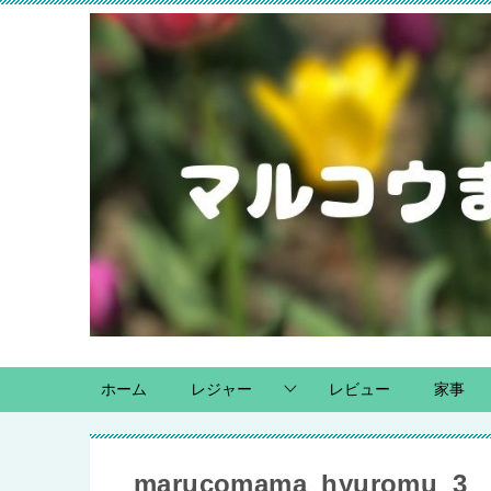
ホーム
レジャー
レビュー
家事
marucomama_hyuromu_3