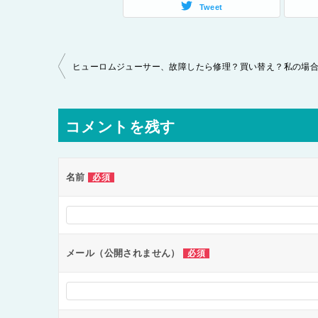
Tweet
投
稿
ナ
コメントを残す
ビ
ゲ
ー
名前
必須
シ
ョ
ン
メール（公開されません）
必須