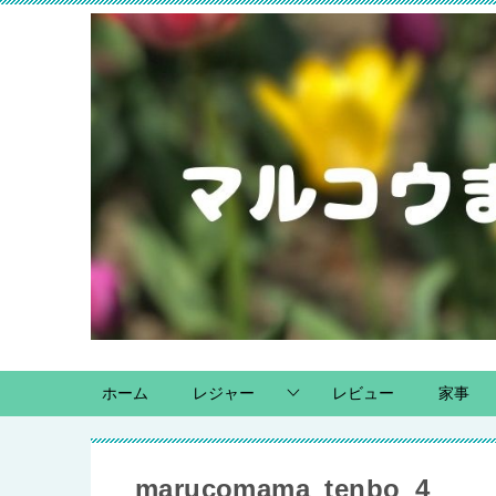
ホーム
レジャー
レビュー
家事
marucomama_tenbo_4