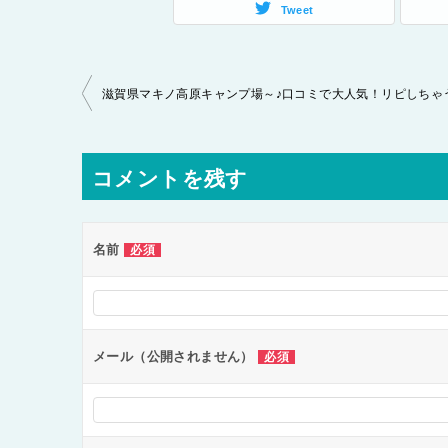
Tweet
投
稿
ナ
コメントを残す
ビ
ゲ
ー
名前
必須
シ
ョ
ン
メール（公開されません）
必須