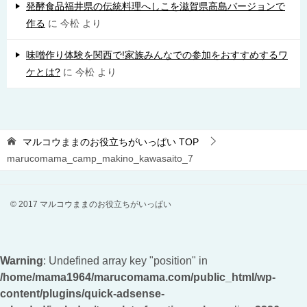
発酵食品福井県の伝統料理へしこを滋賀県高島バージョンで
作る
に
今松
より
味噌作り体験を関西で!家族みんなでの参加をおすすめするワ
ケとは?
に
今松
より
マルコウままのお役立ちがいっぱい
TOP
marucomama_camp_makino_kawasaito_7
© 2017 マルコウままのお役立ちがいっぱい
Warning
: Undefined array key "position" in
/home/mama1964/marucomama.com/public_html/wp-
content/plugins/quick-adsense-