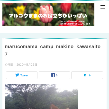
marucomama_camp_makino_kawasaito_
7
公開日：
2019年5月25日
Tweet
0
0