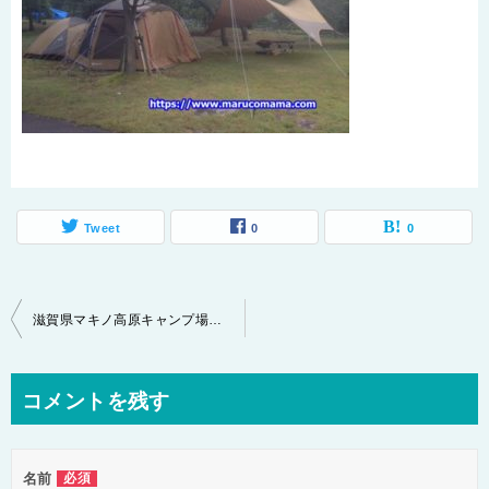
Tweet
0
0
投
滋賀県マキノ高原キャンプ場～♪口コミで大人気！リピしちゃうその魅力とは！
稿
ナ
コメントを残す
ビ
ゲ
名前
必須