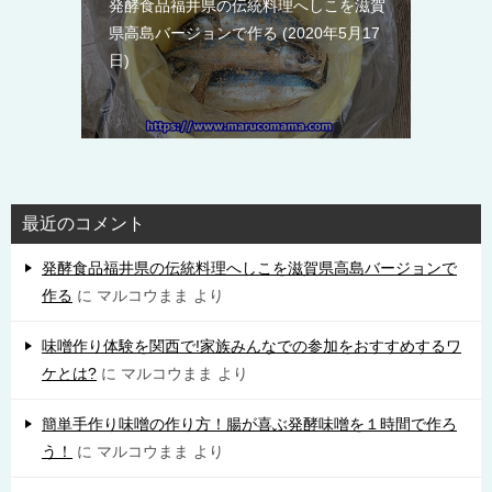
発酵食品福井県の伝統料理へしこを滋賀
県高島バージョンで作る
2020年5月17
日
最近のコメント
発酵食品福井県の伝統料理へしこを滋賀県高島バージョンで
作る
に
マルコウまま
より
味噌作り体験を関西で!家族みんなでの参加をおすすめするワ
ケとは?
に
マルコウまま
より
簡単手作り味噌の作り方！腸が喜ぶ発酵味噌を１時間で作ろ
う！
に
マルコウまま
より