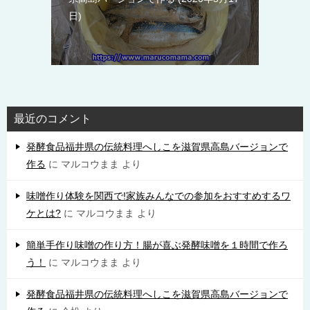
日
最近のコメント
発酵食品福井県の伝統料理へしこを滋賀県高島バージョンで
作る
に
マルコウまま
より
味噌作り体験を関西で!家族みんなでの参加をおすすめするワ
ケとは?
に
マルコウまま
より
簡単手作り味噌の作り方！腸が喜ぶ発酵味噌を１時間で作ろ
う！
に
マルコウまま
より
発酵食品福井県の伝統料理へしこを滋賀県高島バージョンで