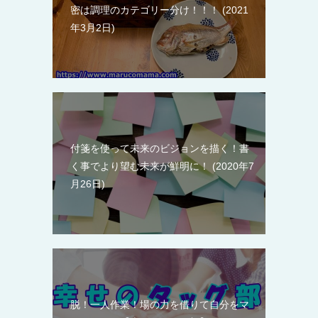
密は調理のカテゴリー分け！！！
2021
年3月2日
付箋を使って未来のビジョンを描く！書
く事でより望む未来が鮮明に！
2020年7
月26日
脱！一人作業！場の力を借りて自分をマ