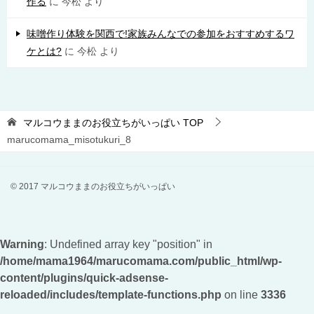
作る
に
今松
より
味噌作り体験を関西で!家族みんなでの参加をおすすめするワ
ケとは?
に
今松
より
マルコウままのお役立ちがいっぱい
TOP
marucomama_misotukuri_8
© 2017 マルコウままのお役立ちがいっぱい
Warning
: Undefined array key "position" in
/home/mama1964/marucomama.com/public_html/wp-
content/plugins/quick-adsense-
reloaded/includes/template-functions.php
on line
3336