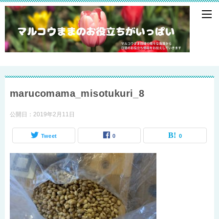
marucomama_misotukuri_8
公開日：
2019年2月11日
Tweet
0
0