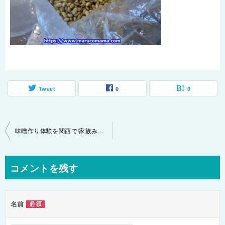
Tweet
0
0
投
味噌作り体験を関西で!家族みんなでの参加をおすすめするワケとは?
稿
ナ
コメントを残す
ビ
ゲ
名前
必須
ー