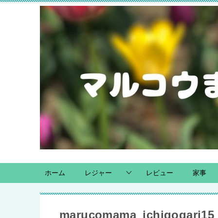
ホーム
レジャー
レビュー
家事
marucomama_ichigogari15