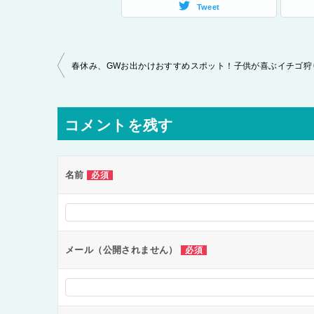
Tweet
投
稿
ナ
コメントを残す
ビ
ゲ
ー
名前
必須
シ
ョ
ン
メール（公開されません）
必須