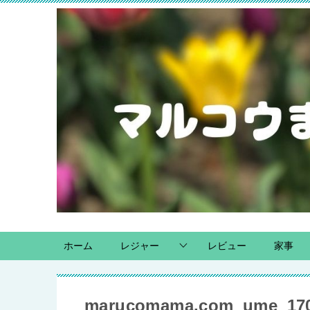
ホーム
レジャー
レビュー
家事
marucomama.com_ume_170