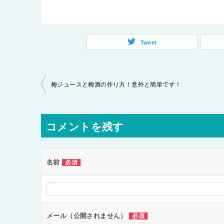
Tweet
投
梅ジュースと梅酒の作り方！意外と簡単です！
稿
ナ
コメントを残す
ビ
ゲ
ー
名前
必須
シ
ョ
ン
メール（公開されません）
必須