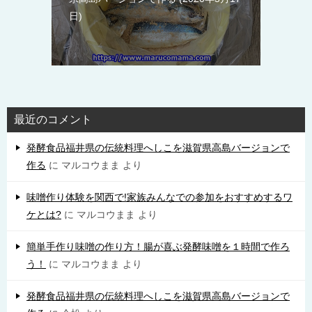
日
最近のコメント
発酵食品福井県の伝統料理へしこを滋賀県高島バージョンで
作る
に
マルコウまま
より
味噌作り体験を関西で!家族みんなでの参加をおすすめするワ
ケとは?
に
マルコウまま
より
簡単手作り味噌の作り方！腸が喜ぶ発酵味噌を１時間で作ろ
う！
に
マルコウまま
より
発酵食品福井県の伝統料理へしこを滋賀県高島バージョンで