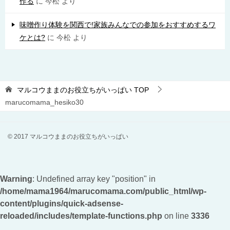
作る
に
今松
より
味噌作り体験を関西で!家族みんなでの参加をおすすめするワ
ケとは?
に
今松
より
マルコウままのお役立ちがいっぱい
TOP
marucomama_hesiko30
© 2017 マルコウままのお役立ちがいっぱい
Warning
: Undefined array key "position" in
/home/mama1964/marucomama.com/public_html/wp-
content/plugins/quick-adsense-
reloaded/includes/template-functions.php
on line
3336