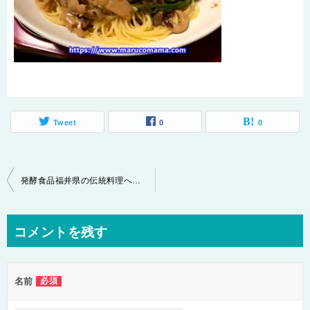
Tweet
0
0
投
発酵食品福井県の伝統料理へしこを滋賀県高島バージョンで作る
稿
ナ
コメントを残す
ビ
ゲ
名前
必須
ー