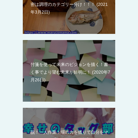
密は調理のカテゴリー分け！！！
2021
年3月2日
付箋を使って未来のビジョンを描く！書
く事でより望む未来が鮮明に！
2020年7
月26日
脱！一人作業！場の力を借りて自分をマ