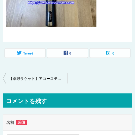
Tweet
0
0
投
【卓球ラケット】アコースティックの特徴と3年使ってみてのレビュー
稿
ナ
コメントを残す
ビ
ゲ
名前
必須
ー