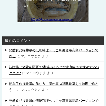
日
最近のコメント
発酵食品福井県の伝統料理へしこを滋賀県高島バージョンで
作る
に
マルコウまま
より
味噌作り体験を関西で!家族みんなでの参加をおすすめするワ
ケとは?
に
マルコウまま
より
簡単手作り味噌の作り方！腸が喜ぶ発酵味噌を１時間で作ろ
う！
に
マルコウまま
より
発酵食品福井県の伝統料理へしこを滋賀県高島バージョンで