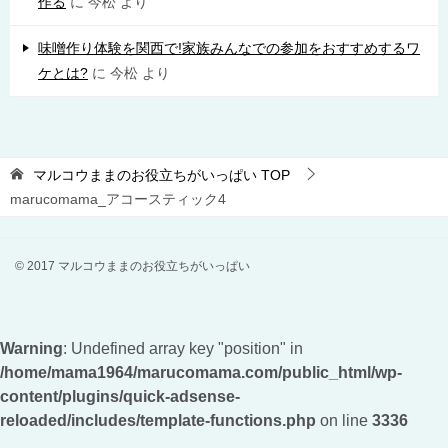
作る
に
今松
より
味噌作り体験を関西で!家族みんなでの参加をおすすめするワ
ケとは?
に
今松
より
マルコウままのお役立ちがいっぱい
TOP
marucomama_アコースティック4
© 2017 マルコウままのお役立ちがいっぱい
Warning
: Undefined array key "position" in
/home/mama1964/marucomama.com/public_html/wp-
content/plugins/quick-adsense-
reloaded/includes/template-functions.php
on line
3336