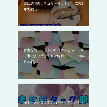
密は調理のカテゴリー分け！！！
2021
年3月2日
付箋を使って未来のビジョンを描く！書
く事でより望む未来が鮮明に！
2020年7
月26日
脱！一人作業！場の力を借りて自分をマ