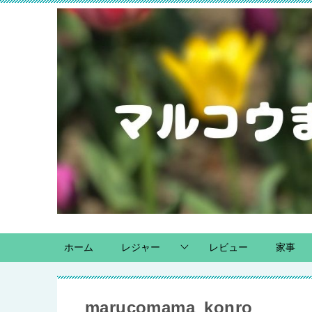
ホーム
レジャー
レビュー
家事
marucomama_konro_