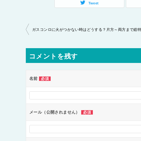
Tweet
投
ガスコンロに火がつかない時はどうする？片方～両方まで総
稿
ナ
コメントを残す
ビ
ゲ
ー
名前
必須
シ
ョ
ン
メール（公開されません）
必須