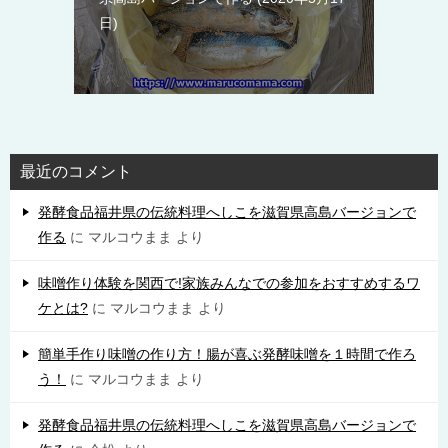
日
最近のコメント
発酵食品福井県の伝統料理へしこを滋賀県高島バージョンで
作る
に
マルコウまま
より
味噌作り体験を関西で!家族みんなでの参加をおすすめするワ
ケとは?
に
マルコウまま
より
簡単手作り味噌の作り方！腸が喜ぶ発酵味噌を１時間で作ろ
う！
に
マルコウまま
より
発酵食品福井県の伝統料理へしこを滋賀県高島バージョンで