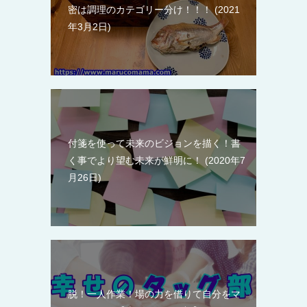
密は調理のカテゴリー分け！！！
2021
年3月2日
付箋を使って未来のビジョンを描く！書
く事でより望む未来が鮮明に！
2020年7
月26日
脱！一人作業！場の力を借りて自分をマ