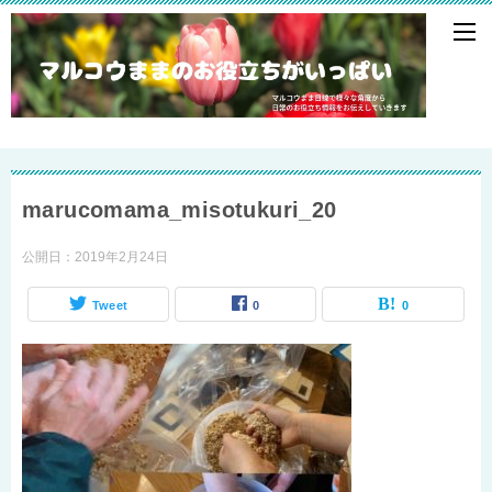
marucomama_misotukuri_20
公開日：
2019年2月24日
Tweet
0
0