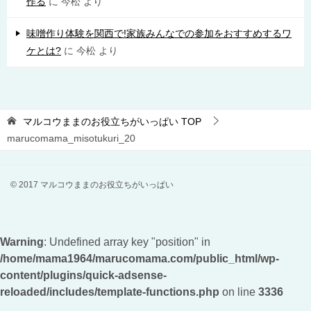
作る
に
今松
より
味噌作り体験を関西で!家族みんなでの参加をおすすめするワ
ケとは?
に
今松
より
マルコウままのお役立ちがいっぱい
TOP
marucomama_misotukuri_20
© 2017 マルコウままのお役立ちがいっぱい
Warning
: Undefined array key "position" in
/home/mama1964/marucomama.com/public_html/wp-
content/plugins/quick-adsense-
reloaded/includes/template-functions.php
on line
3336