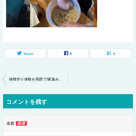
Tweet
0
0
投
味噌作り体験を関西で!家族みんなでの参加をおすすめするワケとは?
稿
ナ
コメントを残す
ビ
ゲ
名前
必須
ー