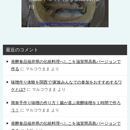
日
最近のコメント
発酵食品福井県の伝統料理へしこを滋賀県高島バージョンで
作る
に
マルコウまま
より
味噌作り体験を関西で!家族みんなでの参加をおすすめするワ
ケとは?
に
マルコウまま
より
簡単手作り味噌の作り方！腸が喜ぶ発酵味噌を１時間で作ろ
う！
に
マルコウまま
より
発酵食品福井県の伝統料理へしこを滋賀県高島バージョンで