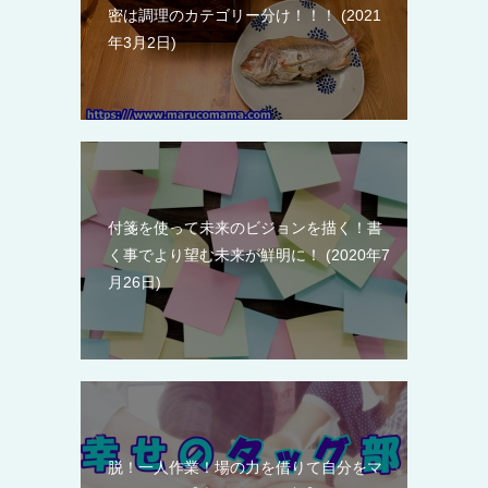
密は調理のカテゴリー分け！！！
2021
年3月2日
付箋を使って未来のビジョンを描く！書
く事でより望む未来が鮮明に！
2020年7
月26日
脱！一人作業！場の力を借りて自分をマ