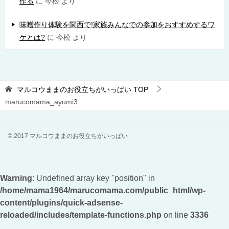
作る
に
今松
より
味噌作り体験を関西で!家族みんなでの参加をおすすめするワ
ケとは?
に
今松
より
マルコウままのお役立ちがいっぱい
TOP
marucomama_ayumi3
© 2017 マルコウままのお役立ちがいっぱい
Warning
: Undefined array key "position" in
/home/mama1964/marucomama.com/public_html/wp-
content/plugins/quick-adsense-
reloaded/includes/template-functions.php
on line
3336