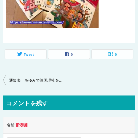
Tweet
0
0
投
通知表 あゆみで算国理社を５を取るためにやることとは？！
稿
ナ
コメントを残す
ビ
ゲ
名前
必須
ー