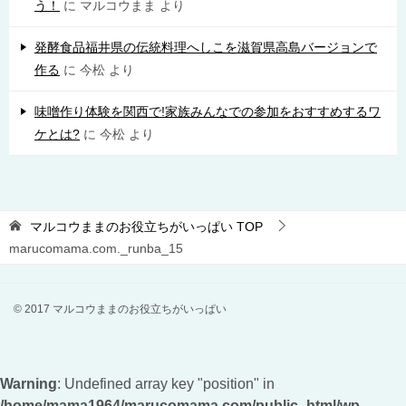
う！
に
マルコウまま
より
発酵食品福井県の伝統料理へしこを滋賀県高島バージョンで
作る
に
今松
より
味噌作り体験を関西で!家族みんなでの参加をおすすめするワ
ケとは?
に
今松
より
マルコウままのお役立ちがいっぱい
TOP
marucomama.com._runba_15
© 2017 マルコウままのお役立ちがいっぱい
Warning
: Undefined array key "position" in
/home/mama1964/marucomama.com/public_html/wp-