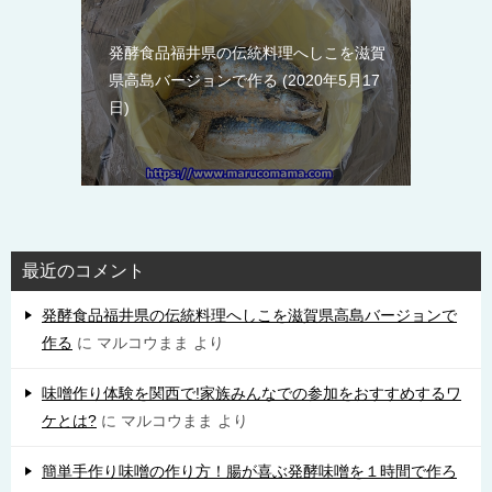
発酵食品福井県の伝統料理へしこを滋賀
県高島バージョンで作る
2020年5月17
日
最近のコメント
発酵食品福井県の伝統料理へしこを滋賀県高島バージョンで
作る
に
マルコウまま
より
味噌作り体験を関西で!家族みんなでの参加をおすすめするワ
ケとは?
に
マルコウまま
より
簡単手作り味噌の作り方！腸が喜ぶ発酵味噌を１時間で作ろ