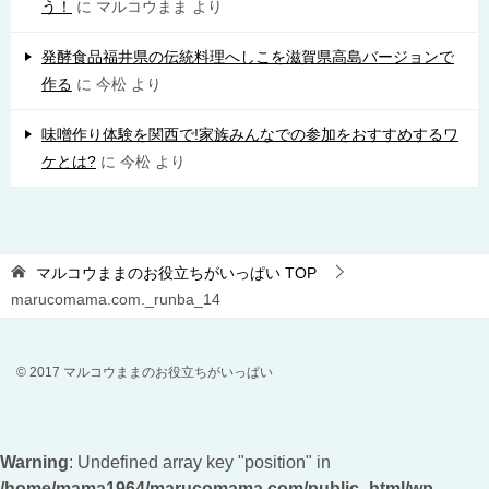
う！
に
マルコウまま
より
発酵食品福井県の伝統料理へしこを滋賀県高島バージョンで
作る
に
今松
より
味噌作り体験を関西で!家族みんなでの参加をおすすめするワ
ケとは?
に
今松
より
マルコウままのお役立ちがいっぱい
TOP
marucomama.com._runba_14
© 2017 マルコウままのお役立ちがいっぱい
Warning
: Undefined array key "position" in
/home/mama1964/marucomama.com/public_html/wp-