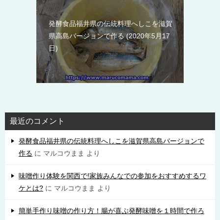
発酵食品福井県の伝統料理へしこを滋賀
県高島バージョンで作る
2020年5月17
日
最近のコメント
発酵食品福井県の伝統料理へしこを滋賀県高島バージョンで
作る
に
マルコウまま
より
味噌作り体験を関西で!家族みんなでの参加をおすすめするワ
ケとは?
に
マルコウまま
より
簡単手作り味噌の作り方！腸が喜ぶ発酵味噌を１時間で作ろ