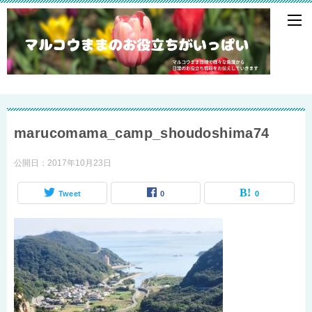
marucomama_camp_shoudoshima74
公開日：
2017年10月23日
Tweet
0
0