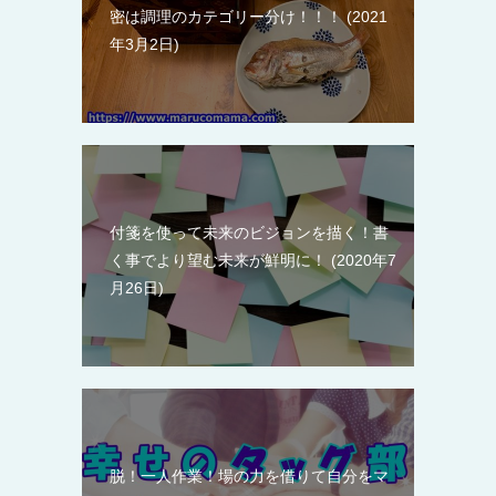
密は調理のカテゴリー分け！！！
2021
年3月2日
付箋を使って未来のビジョンを描く！書
く事でより望む未来が鮮明に！
2020年7
月26日
脱！一人作業！場の力を借りて自分をマ