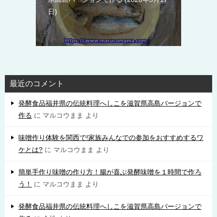
日
最近のコメント
発酵食品福井県の伝統料理へしこを滋賀県高島バージョンで
作る
に
マルコウまま
より
味噌作り体験を関西で!家族みんなでの参加をおすすめするワ
ケとは?
に
マルコウまま
より
簡単手作り味噌の作り方！腸が喜ぶ発酵味噌を１時間で作ろ
う！
に
マルコウまま
より
発酵食品福井県の伝統料理へしこを滋賀県高島バージョンで