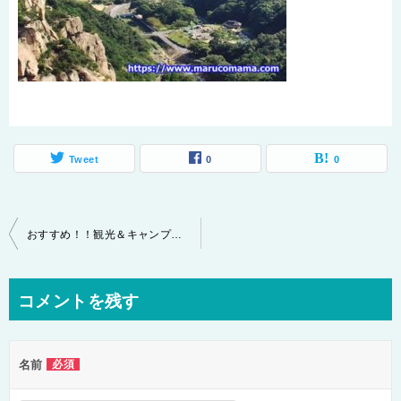
Tweet
0
0
投
おすすめ！！観光＆キャンプなら一押し！小豆島
稿
ナ
コメントを残す
ビ
ゲ
名前
必須
ー