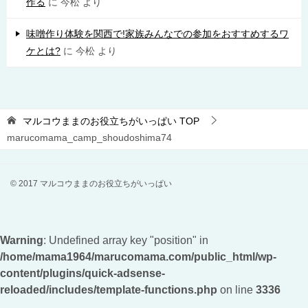
作る
に
今松
より
味噌作り体験を関西で!家族みんなでの参加をおすすめするワ
ケとは?
に
今松
より
マルコウままのお役立ちがいっぱい
TOP
marucomama_camp_shoudoshima74
© 2017 マルコウままのお役立ちがいっぱい
Warning
: Undefined array key "position" in
/home/mama1964/marucomama.com/public_html/wp-
content/plugins/quick-adsense-
reloaded/includes/template-functions.php
on line
3336