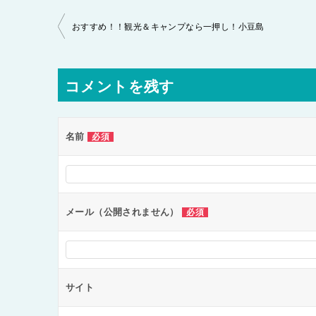
投
おすすめ！！観光＆キャンプなら一押し！小豆島
稿
ナ
コメントを残す
ビ
ゲ
ー
名前
必須
シ
ョ
ン
メール（公開されません）
必須
サイト