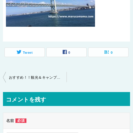
Tweet
0
0
投
おすすめ！！観光＆キャンプなら一押し！小豆島
稿
ナ
コメントを残す
ビ
ゲ
名前
必須
ー