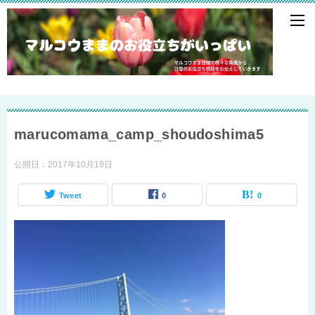
marucomama_camp_shoudoshima5
公開日：
2017年10月19日
Tweet
0
0