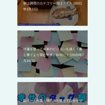
密は調理のカテゴリー分け！！！
2021
年3月2日
付箋を使って未来のビジョンを描く！書
く事でより望む未来が鮮明に！
2020年7
月26日
脱！一人作業！場の力を借りて自分をマ