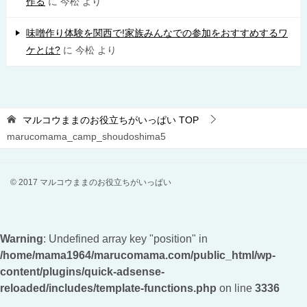
作る
に
今松
より
味噌作り体験を関西で!家族みんなでの参加をおすすめするワ
ケとは?
に
今松
より
マルコウままのお役立ちがいっぱい
TOP
marucomama_camp_shoudoshima5
© 2017 マルコウままのお役立ちがいっぱい
Warning
: Undefined array key "position" in
/home/mama1964/marucomama.com/public_html/wp-
content/plugins/quick-adsense-
reloaded/includes/template-functions.php
on line
3336