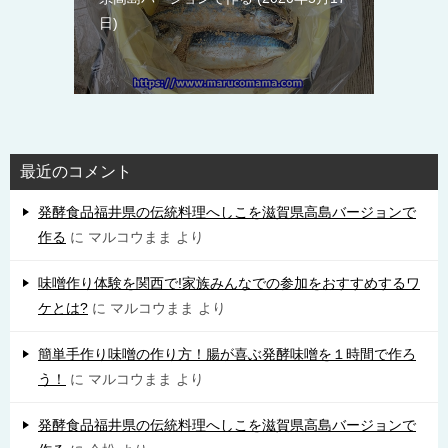
日
最近のコメント
発酵食品福井県の伝統料理へしこを滋賀県高島バージョンで
作る
に
マルコウまま
より
味噌作り体験を関西で!家族みんなでの参加をおすすめするワ
ケとは?
に
マルコウまま
より
簡単手作り味噌の作り方！腸が喜ぶ発酵味噌を１時間で作ろ
う！
に
マルコウまま
より
発酵食品福井県の伝統料理へしこを滋賀県高島バージョンで