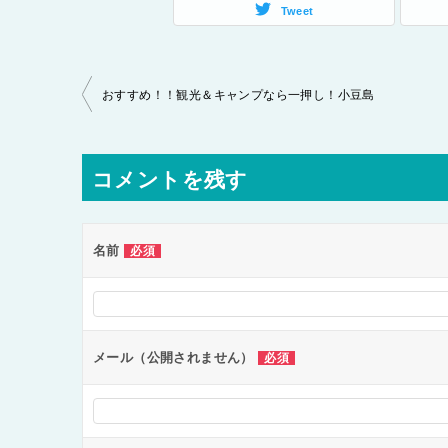
Tweet
投
おすすめ！！観光＆キャンプなら一押し！小豆島
稿
ナ
コメントを残す
ビ
ゲ
ー
名前
必須
シ
ョ
ン
メール（公開されません）
必須