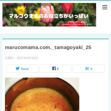
marucomama.com._tamagoyaki_25
公開日：
2017年8月14日
Tweet
0
0