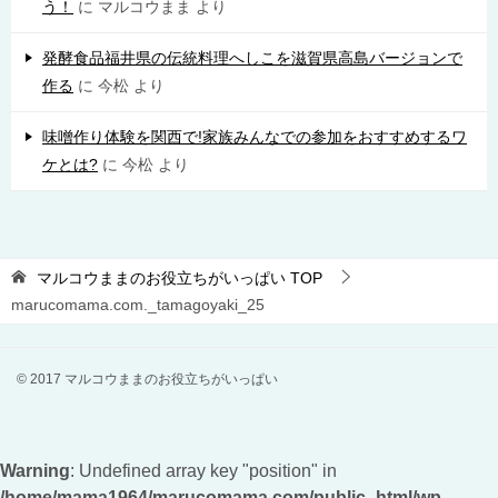
う！
に
マルコウまま
より
発酵食品福井県の伝統料理へしこを滋賀県高島バージョンで
作る
に
今松
より
味噌作り体験を関西で!家族みんなでの参加をおすすめするワ
ケとは?
に
今松
より
マルコウままのお役立ちがいっぱい
TOP
marucomama.com._tamagoyaki_25
© 2017 マルコウままのお役立ちがいっぱい
Warning
: Undefined array key "position" in
/home/mama1964/marucomama.com/public_html/wp-