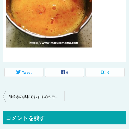
Tweet
0
0
投
卵焼きの具材でおすすめのモノ10選！ちょっとした工夫で食卓に彩を♪
稿
ナ
コメントを残す
ビ