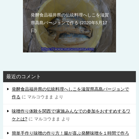
発酵食品福井県の伝統料理へしこを滋賀
県高島バージョンで作る
2020年5月17
日
最近のコメント
発酵食品福井県の伝統料理へしこを滋賀県高島バージョンで
作る
に
マルコウまま
より
味噌作り体験を関西で!家族みんなでの参加をおすすめするワ
ケとは?
に
マルコウまま
より
簡単手作り味噌の作り方！腸が喜ぶ発酵味噌を１時間で作ろ