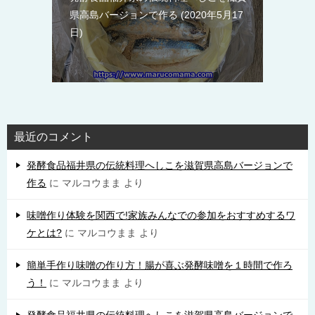
県高島バージョンで作る
2020年5月17
日
最近のコメント
発酵食品福井県の伝統料理へしこを滋賀県高島バージョンで
作る
に
マルコウまま
より
味噌作り体験を関西で!家族みんなでの参加をおすすめするワ
ケとは?
に
マルコウまま
より
簡単手作り味噌の作り方！腸が喜ぶ発酵味噌を１時間で作ろ
う！
に
マルコウまま
より
発酵食品福井県の伝統料理へしこを滋賀県高島バージョンで