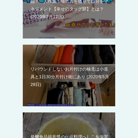
脱！一人作業！場の力を借りて自分をマ
ネジメント【幸せのタッグ部】とは？
2020年7月12日
リバウンドしないお片付けの極意は小道
具と1日30分片付け術にあり
2020年5月
28日
発酵食品福井県の伝統料理へしこを滋賀