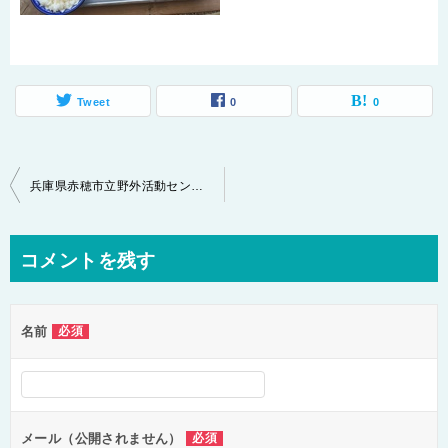
Tweet
0
0
投
兵庫県赤穂市立野外活動センターキャンプ場を１００%楽しむには！！
稿
ナ
コメントを残す
ビ
ゲ
名前
必須
ー
シ
ョ
ン
メール（公開されません）
必須