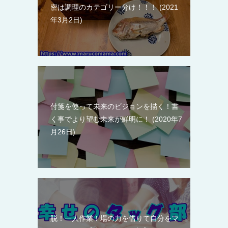
密は調理のカテゴリー分け！！！
2021
年3月2日
付箋を使って未来のビジョンを描く！書
く事でより望む未来が鮮明に！
2020年7
月26日
脱！一人作業！場の力を借りて自分をマ