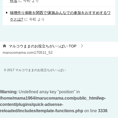
作る
に
今松
より
味噌作り体験を関西で!家族みんなでの参加をおすすめするワ
ケとは?
に
今松
より
マルコウままのお役立ちがいっぱい
TOP
marucomama.com170511_52
© 2017 マルコウままのお役立ちがいっぱい
Warning
: Undefined array key "position" in
/home/mama1964/marucomama.com/public_html/wp-
content/plugins/quick-adsense-
reloaded/includes/template-functions.php
on line
3336