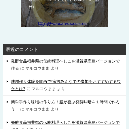
日
最近のコメント
発酵食品福井県の伝統料理へしこを滋賀県高島バージョンで
作る
に
マルコウまま
より
味噌作り体験を関西で!家族みんなでの参加をおすすめするワ
ケとは?
に
マルコウまま
より
簡単手作り味噌の作り方！腸が喜ぶ発酵味噌を１時間で作ろ
う！
に
マルコウまま
より
発酵食品福井県の伝統料理へしこを滋賀県高島バージョンで