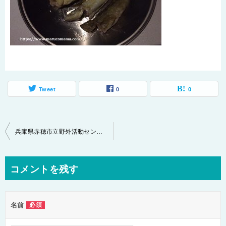
Tweet
0
0
投
兵庫県赤穂市立野外活動センターキャンプ場を１００%楽しむには！！
稿
ナ
コメントを残す
ビ
ゲ
名前
必須
ー