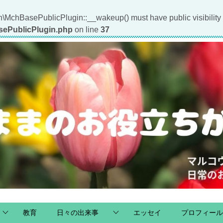
\MchBasePublicPlugin::__wakeup() must have public visibility
asePublicPlugin.php
on line
37
教育
日々の出来事
エッセイ
プロフィール