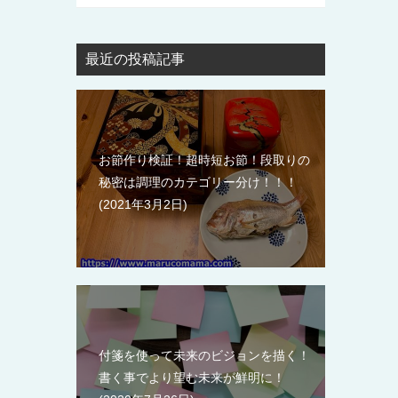
最近の投稿記事
お節作り検証！超時短お節！段取りの
秘密は調理のカテゴリー分け！！！
2021年3月2日
付箋を使って未来のビジョンを描く！
書く事でより望む未来が鮮明に！