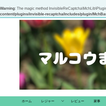
Warning
: The magic method InvisibleReCaptcha\MchLib\Plugin
content/plugins/invisible-recaptcha/includes/plugin/MchB
ホーム
レジャー
レビュー
家事