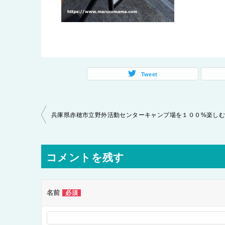
Tweet
投
兵庫県赤穂市立野外活動センターキャンプ場を１００%楽し
稿
ナ
コメントを残す
ビ
ゲ
ー
名前
必須
シ